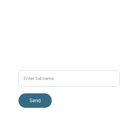
EMAIL
info@rjntrucks.com
PHONE
+1-(832)-542-9299
Suscribe to our newletter
Your Name
Send
© 2026. All rights reserved - Powered by 
Buxousa.