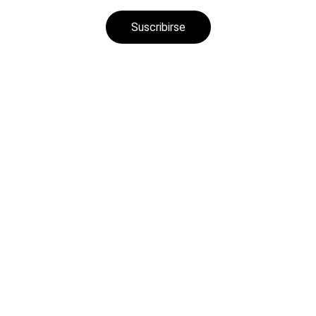
Suscribirse
Contactanos
Comunícate con nosotros para preguntas e 
informacion acerca de camiones, repuestos o 
cualquier equipo de transporte.
EMAIL
info@rjntrucks.com
PHONE
+1-(832)-542-9299